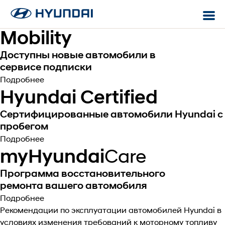
Обратная связь
Онлайн-покупка
Сервисное обслуживание
Mobility
Mobility
Доступны новые автомобили в
Запись на сервис
Клиентские платформы
Hyundai Подписка. Бизнес
сервисе подписки
Магазин автозапчастей
Подробнее
Hyundai Certified
Мир Хёндэ
Гарантия
Mobikey
Сертифицированные автомобили Hyundai с
Помощь на дороге
пробегом
Bluelink
Программа
Подробнее
myHyundai
Care
Genesis Connected Services
Программа восстановительного
ремонта вашего автомобиля
Подробнее
Рекомендации по эксплуатации автомобилей Hyundai в
условиях изменения требований к моторному топливу