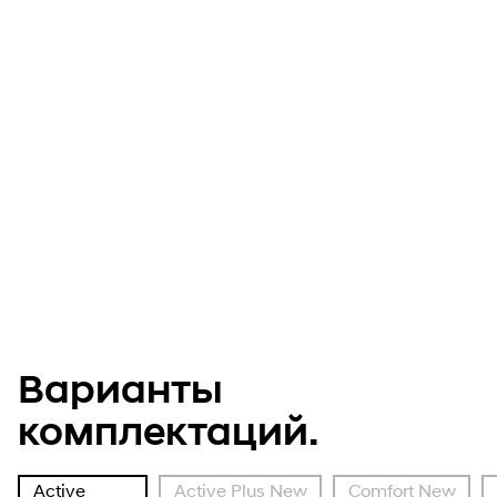
Система Эра Глонасс.
Варианты
комплектаций.
Active
Active Plus New
Comfort New