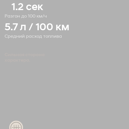
1
.2 сек
.3 сек
Разгон до 100 км/ч
Разгон до 100 км/ч
5.7 л / 100 км
6.0 л / 100 км
Средний расход топлива
Средний расход топлива
Сильная сторона
характера.