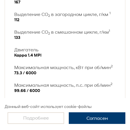
167
1
Выделение CO
в загородном цикле, г/км
2
112
1
Выделение CO
в смешанном цикле, г/км
2
133
Двигатель
Kappa 1.4 MPI
2
Максимальная мощность, кВт при об/мин
73.3 / 6000
2
Максимальная мощность, л.с. при об/мин
99.66 / 6000
2
Максимальный момент, Nm при об/мин
Данный веб-сайт использует cookie-файлы
132.4 / 4000
Подробнее
Согласен
2
Мощность
100