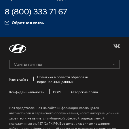
Оригинальные запасные части
ELEXIO
Стать дилером
8 (800) 333 71 67
Запчасти Product Line 2
Моторное масло
Обратная связь
myHyundaiCare
Сайты группы
Hyundai Motor Group
GENESIS Official Site
Политика в области обработки
Карта сайта
персональных данных
HYUNDAI COLLECTION
Конфиденциальность
Kids Hyundai
СОУТ
Авторские права
Win-win Hyundai Site
Вся представленная на сайте информация, касающаяся
Global Business Investigation Center
автомобилей и сервисного обслуживания, носит информационный
характер и не является публичной офертой, определяемой
Jeonbuk Hyundai Motors Football Club
положениями ст. 437 (2) ГК РФ. Все цены, указанные на данном
сайте, носят информационный характер и являются максимально