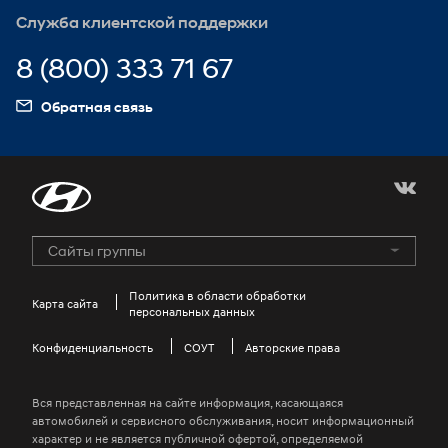
Бренд-коллекция
KONA Electric
Служба клиентской поддержки
Игра «Безопасная дорога»
Оригинальные запасные части
ELEXIO
Стать дилером
8 (800) 333 71 67
Запчасти Product Line 2
Моторное масло
Обратная связь
myHyundaiCare
Сайты группы
Hyundai Motor Group
GENESIS Official Site
Политика в области обработки
Карта сайта
персональных данных
HYUNDAI COLLECTION
Конфиденциальность
Kids Hyundai
СОУТ
Авторские права
Win-win Hyundai Site
Вся представленная на сайте информация, касающаяся
Global Business Investigation Center
автомобилей и сервисного обслуживания, носит информационный
характер и не является публичной офертой, определяемой
Jeonbuk Hyundai Motors Football Club