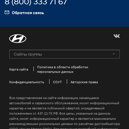
8 (800) 333 71 67
Запчасти Product Line 2
Моторное масло
Обратная связь
myHyundaiCare
Сайты группы
Hyundai Motor Group
GENESIS Official Site
Политика в области обработки
Карта сайта
персональных данных
HYUNDAI COLLECTION
Конфиденциальность
Kids Hyundai
СОУТ
Авторские права
Win-win Hyundai Site
Вся представленная на сайте информация, касающаяся
Global Business Investigation Center
автомобилей и сервисного обслуживания, носит информационный
характер и не является публичной офертой, определяемой
Jeonbuk Hyundai Motors Football Club
положениями ст. 437 (2) ГК РФ. Все цены, указанные на данном
сайте, носят информационный характер и являются максимально
H-ear
рекомендуемыми розничными ценами по расчётам дистрибьютора
Hyundai Driving Academy
(ООО «Хендэ Мотор СНГ»). Для получения подробной информации