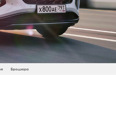
ея
Брошюра
N