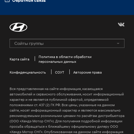
Обратная связь
myHyundaiCare
Сайты группы
Hyundai Motor Group
GENESIS Official Site
Политика в области обработки
Карта сайта
персональных данных
HYUNDAI COLLECTION
Конфиденциальность
Kids Hyundai
СОУТ
Авторские права
Win-win Hyundai Site
Вся представленная на сайте информация, касающаяся
Global Business Investigation Center
автомобилей и сервисного обслуживания, носит информационный
характер и не является публичной офертой, определяемой
Jeonbuk Hyundai Motors Football Club
положениями ст. 437 (2) ГК РФ. Все цены, указанные на данном
сайте, носят информационный характер и являются максимально
H-ear
рекомендуемыми розничными ценами по расчётам дистрибьютора
Hyundai Driving Academy
(ООО «Хендэ Мотор СНГ»). Для получения подробной информации
просьба обращаться к ближайшему официальному дилеру ООО
N Brand
«Хендэ Мотор СНГ». Опубликованная на данном сайте информация