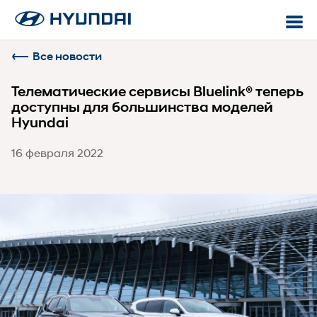
Обратная связь
Онлайн-покупка
Сервисное обслуживание
Все новости
Mobility
Запись на сервис
Клиентские платформы
Телематические сервисы Bluelink® теперь
Hyundai Подписка. Бизнес
доступны для большинства моделей
Магазин автозапчастей
Hyundai
Мир Хёндэ
Гарантия
16 февраля 2022
Mobikey
Помощь на дороге
Bluelink
Программа
Genesis Connected Services