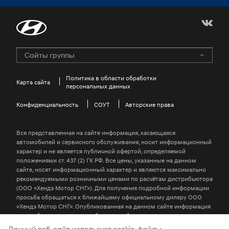
Сайты группы
Hyundai Motor Group
GENESIS Official Site
Политика в области обработки
Карта сайта
персональных данных
HYUNDAI COLLECTION
Конфиденциальность
Kids Hyundai
СОУТ
Авторские права
Win-win Hyundai Site
Вся представленная на сайте информация, касающаяся
Global Business Investigation Center
автомобилей и сервисного обслуживания, носит информационный
характер и не является публичной офертой, определяемой
Jeonbuk Hyundai Motors Football Club
положениями ст. 437 (2) ГК РФ. Все цены, указанные на данном
сайте, носят информационный характер и являются максимально
H-ear
рекомендуемыми розничными ценами по расчётам дистрибьютора
Hyundai Driving Academy
(ООО «Хендэ Мотор СНГ»). Для получения подробной информации
просьба обращаться к ближайшему официальному дилеру ООО
N Brand
«Хендэ Мотор СНГ». Опубликованная на данном сайте информация
может быть изменена в любое время без предварительного
Hyundai Worldwide
уведомления.
Данный веб-сайт использует cookie-файлы