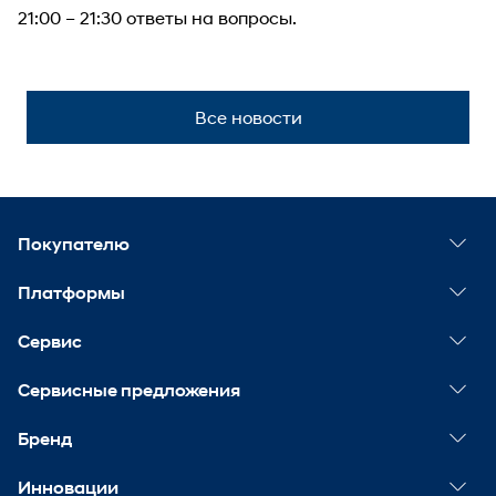
21:00 – 21:30 ответы на вопросы.
Все новости
Покупателю
Спецпредложения
Платформы
Конфигуратор
Мир Хёндэ
Сервис
Найти дилера
Онлайн-покупка
Сервисное обслуживание
Сервисные предложения
Тест-драйв
Hyundai Подписка
Калькулятор ТО
Корпоративным клиентам
Акции сервиса
Бренд
Hyundai Подписка. Бизнес
История обслуживания
Hyundai Certified
Лучшее для своих
Mobikey
Наше видение
Инновации
Кузовной ремонт