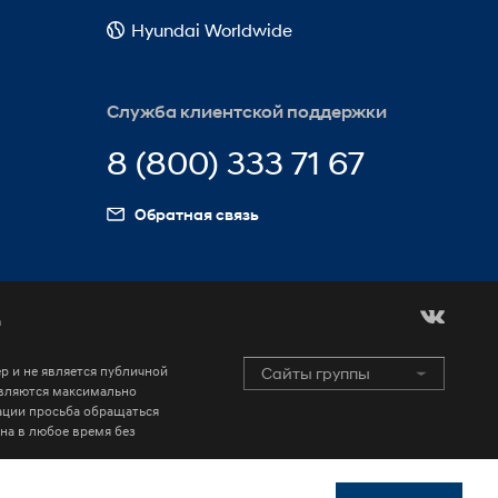
Hyundai Worldwide
Служба клиентской поддержки
8 (800) 333 71 67
Обратная связь
а
р и не является публичной
Сайты группы
Hyundai Motor Group
 являются максимально
GENESIS Official Site
ации просьба обращаться
на в любое время без
HYUNDAI COLLECTION
Kids Hyundai