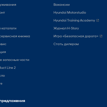
луживания
Вакансии
онт
Hyundai Motorstudio
Hyundai Training Academy
и каталоги
Журнал H-Story
сервисная книжка
Игра «Безопасная дорога»
рвис
Стать дилером
кция
е запасные части
uct Line 2
сло
re
предложения