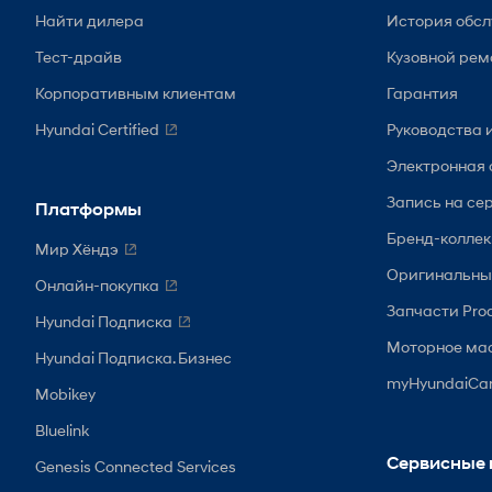
Найти дилера
История обс
Тест-драйв
Кузовной рем
Корпоративным клиентам
Гарантия
Hyundai Certified
Руководства 
Электронная 
Запись на се
Платформы
Бренд-колле
Мир Хёндэ
Оригинальны
Онлайн-покупка
Запчасти Prod
Hyundai Подписка
Моторное ма
Hyundai Подписка. Бизнес
myHyundaiCa
Mobikey
Bluelink
Сервисные 
Genesis Connected Services