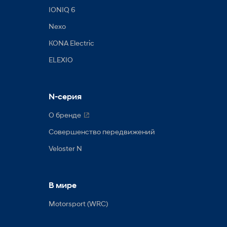
IONIQ 6
Nexo
KONA Electric
ELEXIO
N-серия
О бренде
Совершенство передвижений
Veloster N
В мире
Motorsport (WRC)