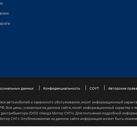
са
воих
ороге
ерсональных данных
Конфиденциальность
СОУТ
Авторские прав
яся автомобилей и сервисного обслуживания, носит информационный характе
 РФ. Все цены, указанные на данном сайте, носят информационный характер и
дистрибьютора (ООО «Хендэ Мотор СНГ»). Для получения подробной информ
отор СНГ». Опубликованная на данном сайте информация может быть измене