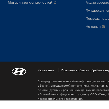
Магазин запасных частей
Акции серви
Лучшее для с
Помощь на д
На связи
Карта сайта
Политика в области обработки п
Вся представленная на сайте информация, касающа
офертой, определяемой положениями ст. 437 (2) ГК
рекомендуемыми розничными ценами по расчётам 
к ближайшему официальному дилеру ООО «Хендэ М
предварительного уведомления.
2026 © ООО “Хендэ Мотор СНГ”