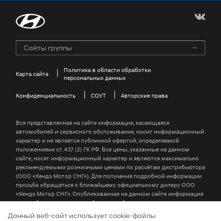
Сайты группы
Hyundai Motor Group
GENESIS Official Site
Политика в области обработки
Карта сайта
персональных данных
HYUNDAI COLLECTION
Конфиденциальность
Kids Hyundai
СОУТ
Авторские права
Win-win Hyundai Site
Вся представленная на сайте информация, касающаяся
Global Business Investigation Center
автомобилей и сервисного обслуживания, носит информационный
характер и не является публичной офертой, определяемой
Jeonbuk Hyundai Motors Football Club
положениями ст. 437 (2) ГК РФ. Все цены, указанные на данном
сайте, носят информационный характер и являются максимально
H-ear
рекомендуемыми розничными ценами по расчётам дистрибьютора
Hyundai Driving Academy
(ООО «Хендэ Мотор СНГ»). Для получения подробной информации
просьба обращаться к ближайшему официальному дилеру ООО
N Brand
«Хендэ Мотор СНГ». Опубликованная на данном сайте информация
может быть изменена в любое время без предварительного
Hyundai Worldwide
уведомления.
Данный веб-сайт использует cookie-файлы